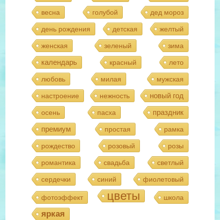
весна
голубой
дед мороз
день рождения
детская
желтый
женская
зеленый
зима
календарь
красный
лето
любовь
милая
мужская
новый год
настроение
нежность
праздник
осень
пасха
премиум
простая
рамка
рождество
розовый
розы
романтика
свадьба
светлый
сердечки
синий
фиолетовый
цветы
фотоэффект
школа
яркая