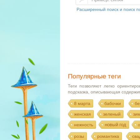
Расширенный поиск и поиск по
Популярные теги
Теги позволяют легко ориентиро
подсказка, описывающая содержи
8 марта
бабочки
бе
женская
зеленый
зи
новый год
нежность
розы
романтика
сва