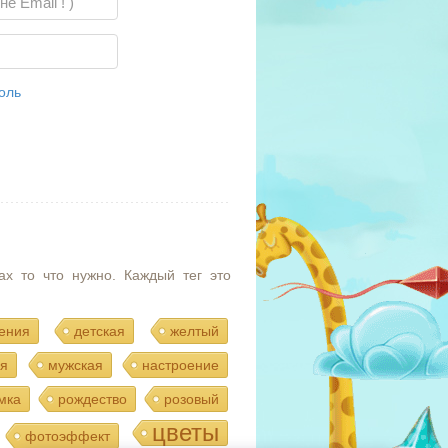
оль
ах то что нужно. Каждый тег это
ения
детская
желтый
я
мужская
настроение
мка
рождество
розовый
цветы
фотоэффект