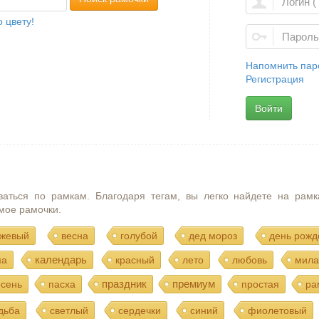
 цвету!
Напомнить пар
Регистрация
Войти
ваться по рамкам. Благодаря тегам, вы легко найдете на рамк
мое рамочки.
жевый
весна
голубой
дед мороз
день рожд
календарь
ма
красный
лето
любовь
мила
праздник
премиум
осень
пасха
простая
ра
дьба
светлый
сердечки
синий
фиолетовый