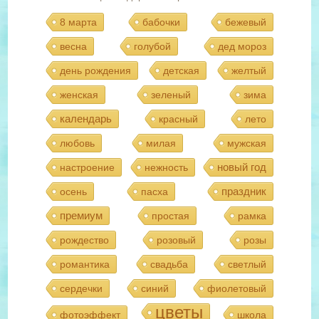
8 марта
бабочки
бежевый
весна
голубой
дед мороз
день рождения
детская
желтый
женская
зеленый
зима
календарь
красный
лето
любовь
милая
мужская
новый год
настроение
нежность
праздник
осень
пасха
премиум
простая
рамка
рождество
розовый
розы
романтика
свадьба
светлый
сердечки
синий
фиолетовый
цветы
фотоэффект
школа