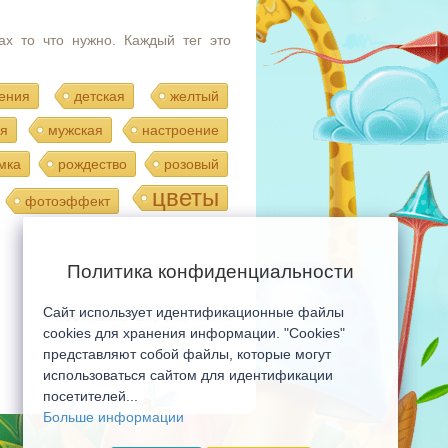
ах то что нужно. Каждый тег это
ения
детская
желтый
я
мужская
настроение
мка
рождество
розовый
цветы
фотоэффект
Политика конфиденциальности
Сайт использует идентификационные файлы
Мобильная версия сайта
cookies для хранения информации. "Cookies"
представляют собой файлы, которые могут
использоваться сайтом для идентификации
посетителей...
Больше информации