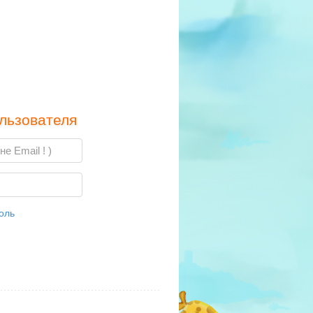
льзователя
оль