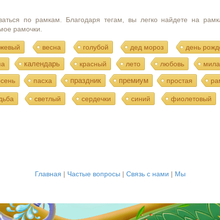
ваться по рамкам. Благодаря тегам, вы легко найдете на рамк
мое рамочки.
жевый
весна
голубой
дед мороз
день рожд
календарь
ма
красный
лето
любовь
мила
праздник
премиум
осень
пасха
простая
ра
дьба
светлый
сердечки
синий
фиолетовый
Главная
|
Частые вопросы
|
Связь с нами
|
Мы