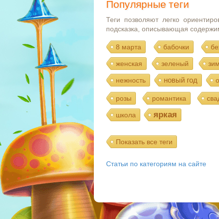
Популярные теги
Теги позволяют легко ориентиро
подсказка, описывающая содержи
8 марта
бабочки
бе
женская
зеленый
зи
новый год
нежность
розы
романтика
сва
яркая
школа
Показать все теги
Статьи по категориям на сайте