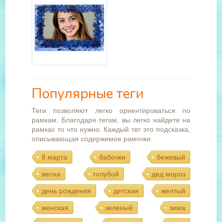
Популярные теги
Теги позволяют легко ориентироваться по
рамкам. Благодаря тегам, вы легко найдете на
рамках то что нужно. Каждый тег это подсказка,
описывающая содержимое рамочки.
8 марта
бабочки
бежевый
весна
голубой
дед мороз
день рождения
детская
желтый
женская
зеленый
зима