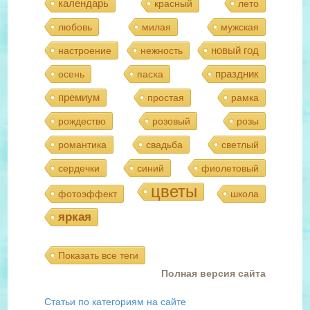
календарь
красный
лето
любовь
милая
мужская
новый год
настроение
нежность
праздник
осень
пасха
премиум
простая
рамка
рождество
розовый
розы
романтика
свадьба
светлый
сердечки
синий
фиолетовый
цветы
фотоэффект
школа
яркая
Показать все теги
Полная версия сайта
Статьи по категориям на сайте