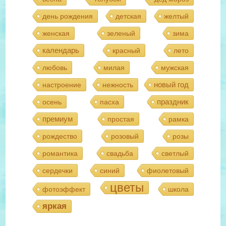
день рождения
детская
желтый
женская
зеленый
зима
календарь
красный
лето
любовь
милая
мужская
новый год
настроение
нежность
праздник
осень
пасха
премиум
простая
рамка
рождество
розовый
розы
романтика
свадьба
светлый
сердечки
синий
фиолетовый
цветы
фотоэффект
школа
яркая