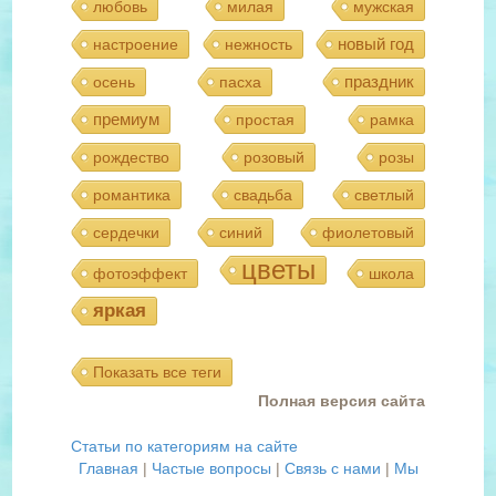
любовь
милая
мужская
новый год
настроение
нежность
праздник
осень
пасха
премиум
простая
рамка
рождество
розовый
розы
романтика
свадьба
светлый
сердечки
синий
фиолетовый
цветы
фотоэффект
школа
яркая
Показать все теги
Полная версия сайта
Статьи по категориям на сайте
Главная
|
Частые вопросы
|
Связь с нами
|
Мы