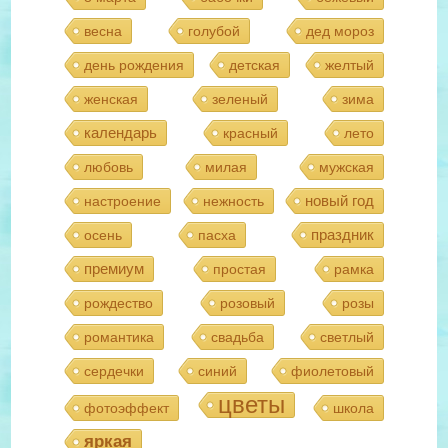
весна
голубой
дед мороз
день рождения
детская
желтый
женская
зеленый
зима
календарь
красный
лето
любовь
милая
мужская
новый год
настроение
нежность
праздник
осень
пасха
премиум
простая
рамка
рождество
розовый
розы
романтика
свадьба
светлый
сердечки
синий
фиолетовый
цветы
фотоэффект
школа
яркая