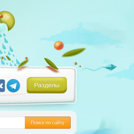
Разделы
Поиск по сайту