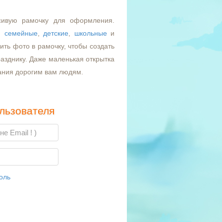
сивую рамочку для оформления.
,
семейные
,
детские
,
школьные
и
ть фото в рамочку, чтобы создать
азднику. Даже маленькая открытка
ания дорогим вам людям.
льзователя
оль