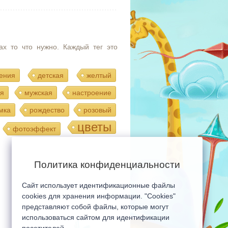
ах то что нужно. Каждый тег это
ения
детская
желтый
я
мужская
настроение
мка
рождество
розовый
цветы
фотоэффект
Политика конфиденциальности
Сайт использует идентификационные файлы
Мобильная версия сайта
cookies для хранения информации. "Cookies"
представляют собой файлы, которые могут
использоваться сайтом для идентификации