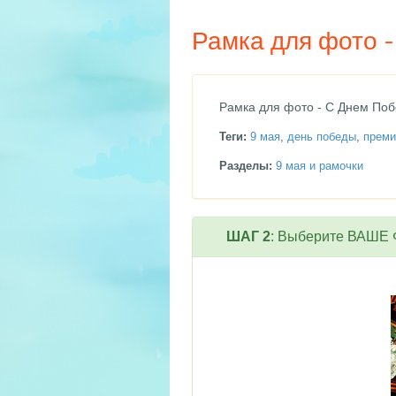
Рамка для фото -
Рамка для фото - С Днем Поб
Теги:
9 мая
,
день победы
,
прем
Разделы:
9 мая и рамочки
ШАГ 2
: Выберите ВАШЕ Ф