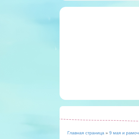
Главная страница
»
9 мая и рамоч