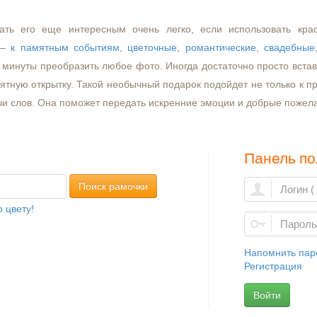
ать его еще интересным очень легко, если использовать кра
–
к памятным событиям
,
цветочные
,
романтические
,
свадебные
минуты преобразить любое фото. Иногда достаточно просто встави
ятную открытку. Такой необычный подарок подойдет не только к пр
чи слов. Она поможет передать искренние эмоции и добрые пожел
Панель по
Поиск рамочки
 цвету!
Напомнить пар
Регистрация
Войти