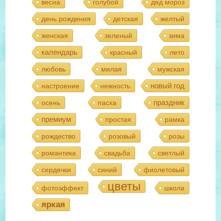
весна
голубой
дед мороз
день рождения
детская
желтый
женская
зеленый
зима
календарь
красный
лето
любовь
милая
мужская
новый год
настроение
нежность
праздник
осень
пасха
премиум
простая
рамка
рождество
розовый
розы
романтика
свадьба
светлый
сердечки
синий
фиолетовый
цветы
фотоэффект
школа
яркая