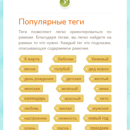
Популярные теги
Теги позволяют легко ориентироваться по
рамкам. Благодаря тегам, вы легко найдете на
рамках то что нужно. Каждый тег это подсказка,
описывающая содержимое рамочки.
8 марта
бабочки
бежевый
весна
голубой
дед мороз
день рождения
детская
желтый
женская
зеленый
зима
календарь
красный
лето
любовь
милая
мужская
новый год
настроение
нежность
праздник
осень
пасха