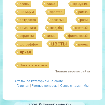
праздник
осень
пасха
премиум
простая
рамка
рождество
розовый
розы
романтика
свадьба
светлый
сердечки
синий
фиолетовый
цветы
фотоэффект
школа
яркая
Показать все теги
Полная версия сайта
Статьи по категориям на сайте
Главная
|
Частые вопросы
|
Связь с нами
|
Мы