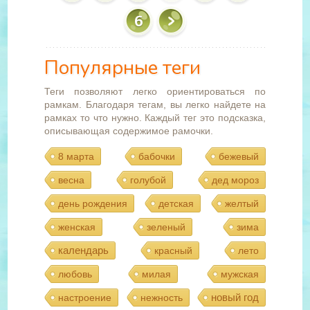
6
Популярные теги
Теги позволяют легко ориентироваться по
рамкам. Благодаря тегам, вы легко найдете на
рамках то что нужно. Каждый тег это подсказка,
описывающая содержимое рамочки.
8 марта
бабочки
бежевый
весна
голубой
дед мороз
день рождения
детская
желтый
женская
зеленый
зима
календарь
красный
лето
любовь
милая
мужская
новый год
настроение
нежность