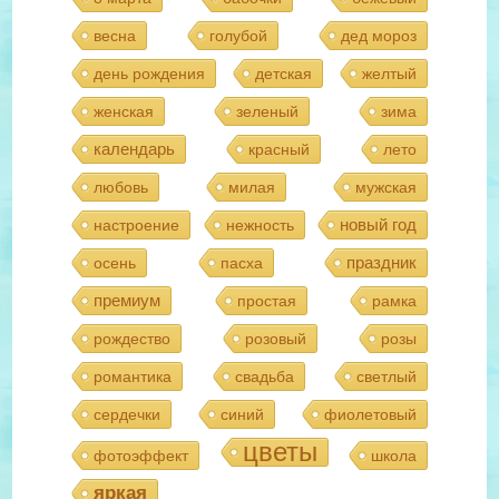
весна
голубой
дед мороз
день рождения
детская
желтый
женская
зеленый
зима
календарь
красный
лето
любовь
милая
мужская
новый год
настроение
нежность
праздник
осень
пасха
премиум
простая
рамка
рождество
розовый
розы
романтика
свадьба
светлый
сердечки
синий
фиолетовый
цветы
фотоэффект
школа
яркая