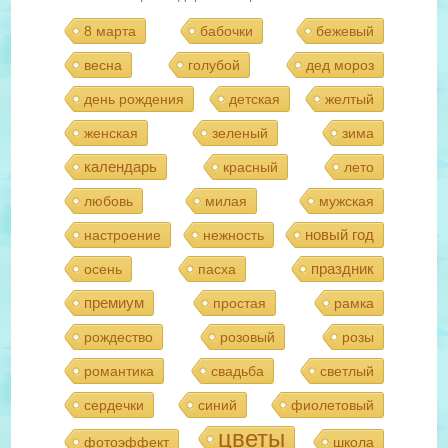
8 марта
бабочки
бежевый
весна
голубой
дед мороз
день рождения
детская
желтый
женская
зеленый
зима
календарь
красный
лето
любовь
милая
мужская
новый год
настроение
нежность
праздник
осень
пасха
премиум
простая
рамка
рождество
розовый
розы
романтика
свадьба
светлый
сердечки
синий
фиолетовый
цветы
фотоэффект
школа