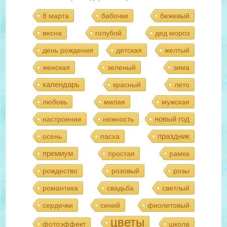
8 марта
бабочки
бежевый
весна
голубой
дед мороз
день рождения
детская
желтый
женская
зеленый
зима
календарь
красный
лето
любовь
милая
мужская
новый год
настроение
нежность
праздник
осень
пасха
премиум
простая
рамка
рождество
розовый
розы
романтика
свадьба
светлый
сердечки
синий
фиолетовый
цветы
фотоэффект
школа