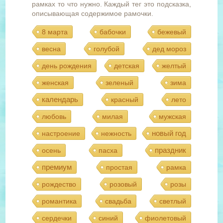
рамках то что нужно. Каждый тег это подсказка,
описывающая содержимое рамочки.
8 марта
бабочки
бежевый
весна
голубой
дед мороз
день рождения
детская
желтый
женская
зеленый
зима
календарь
красный
лето
любовь
милая
мужская
новый год
настроение
нежность
праздник
осень
пасха
премиум
простая
рамка
рождество
розовый
розы
романтика
свадьба
светлый
сердечки
синий
фиолетовый