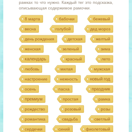
рамках то что нужно. Каждый тег это подсказка,
описывающая содержимое рамочки.
8 марта
бабочки
бежевый
весна
голубой
дед мороз
день рождения
детская
желтый
женская
зеленый
зима
календарь
красный
лето
любовь
милая
мужская
новый год
настроение
нежность
праздник
осень
пасха
премиум
простая
рамка
рождество
розовый
розы
романтика
свадьба
светлый
сердечки
синий
фиолетовый