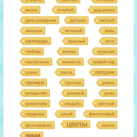
весна
голубой
дед мороз
день рождения
детская
желтый
женская
зеленый
зима
календарь
красный
лето
любовь
милая
мужская
новый год
настроение
нежность
праздник
осень
пасха
премиум
простая
рамка
рождество
розовый
розы
романтика
свадьба
светлый
сердечки
синий
фиолетовый
цветы
фотоэффект
школа
яркая