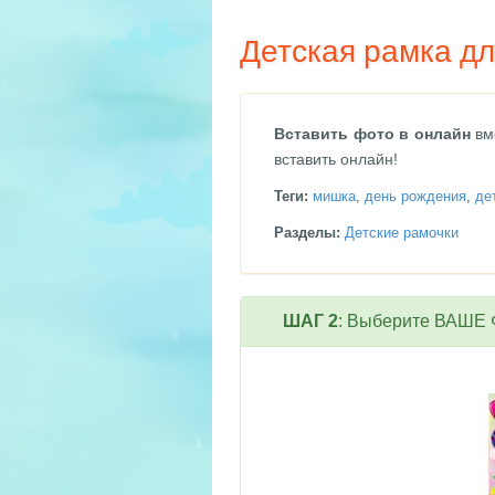
Детская рамка дл
Вставить фото в онлайн
вме
вставить онлайн!
Теги:
мишка
,
день рождения
,
де
Разделы:
Детские рамочки
ШАГ 2
: Выберите ВАШЕ Ф