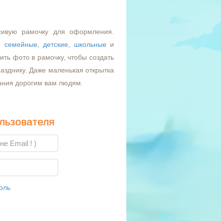
сивую рамочку для оформления.
,
семейные
,
детские
,
школьные
и
ть фото в рамочку, чтобы создать
азднику. Даже маленькая открытка
ания дорогим вам людям.
льзователя
оль