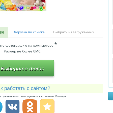
тве
Загрузка по ссылке
Выбрать из загруженных
*
те фотографию на компьютере.
Размер не более 8Мб:
Выберите фото
к работать с сайтом?
груженные гостями удаляются в течение 10 минут