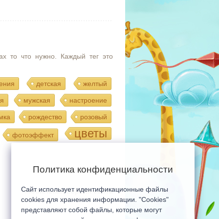
ах то что нужно. Каждый тег это
ения
детская
желтый
я
мужская
настроение
мка
рождество
розовый
цветы
фотоэффект
Политика конфиденциальности
Сайт использует идентификационные файлы
Мобильная версия сайта
cookies для хранения информации. "Cookies"
представляют собой файлы, которые могут