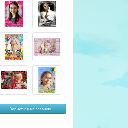
Вернуться на главную