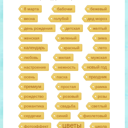
8 марта
бабочки
бежевый
весна
голубой
дед мороз
день рождения
детская
желтый
женская
зеленый
зима
календарь
красный
лето
любовь
милая
мужская
новый год
настроение
нежность
праздник
осень
пасха
премиум
простая
рамка
рождество
розовый
розы
романтика
свадьба
светлый
сердечки
синий
фиолетовый
цветы
фотоэффект
школа