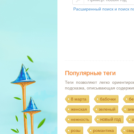
Расширенный поиск и поиск по
Популярные теги
Теги позволяют легко ориентиро
подсказка, описывающая содержи
8 марта
бабочки
бе
женская
зеленый
зи
новый год
нежность
розы
романтика
сва