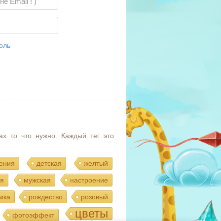
оль
ах то что нужно. Каждый тег это
ения
детская
желтый
я
мужская
настроение
мка
рождество
розовый
цветы
фотоэффект