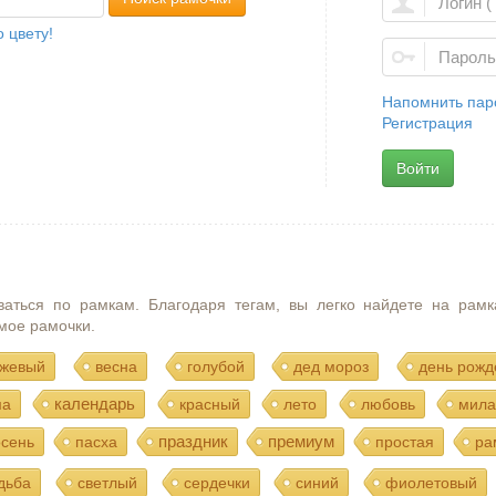
 цвету!
Напомнить пар
Регистрация
Войти
ваться по рамкам. Благодаря тегам, вы легко найдете на рамк
мое рамочки.
жевый
весна
голубой
дед мороз
день рожд
календарь
ма
красный
лето
любовь
мила
праздник
премиум
осень
пасха
простая
ра
дьба
светлый
сердечки
синий
фиолетовый