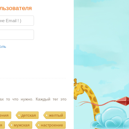
льзователя
оль
ах то что нужно. Каждый тег это
ения
детская
желтый
я
мужская
настроение