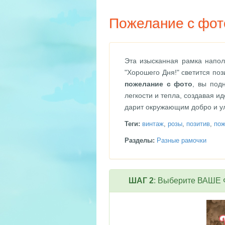
Пожелание с фото
Эта изысканная рамка напо
"Хорошего Дня!" светится по
пожелание с фото
, вы под
легкости и тепла, создавая 
дарит окружающим добро и у
Теги:
винтаж
,
розы
,
позитив
,
пож
Разделы:
Разные рамочки
ШАГ 2
: Выберите ВАШЕ Ф