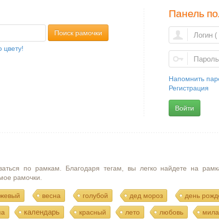
Панель по
Поиск рамочки
 цвету!
Напомнить пар
Регистрация
Войти
ваться по рамкам. Благодаря тегам, вы легко найдете на рамк
мое рамочки.
жевый
весна
голубой
дед мороз
день рожд
календарь
ма
красный
лето
любовь
мила