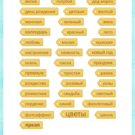
весна
голубой
дед мороз
день рождения
детская
желтый
женская
зеленый
зима
календарь
красный
лето
любовь
милая
мужская
новый год
настроение
нежность
праздник
осень
пасха
премиум
простая
рамка
рождество
розовый
розы
романтика
свадьба
светлый
сердечки
синий
фиолетовый
цветы
фотоэффект
школа
яркая