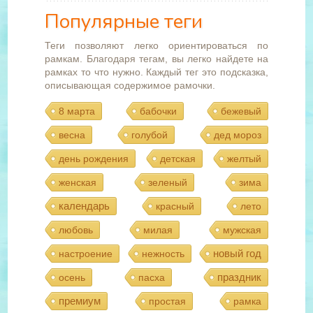
Популярные теги
Теги позволяют легко ориентироваться по
рамкам. Благодаря тегам, вы легко найдете на
рамках то что нужно. Каждый тег это подсказка,
описывающая содержимое рамочки.
8 марта
бабочки
бежевый
весна
голубой
дед мороз
день рождения
детская
желтый
женская
зеленый
зима
календарь
красный
лето
любовь
милая
мужская
новый год
настроение
нежность
праздник
осень
пасха
премиум
простая
рамка