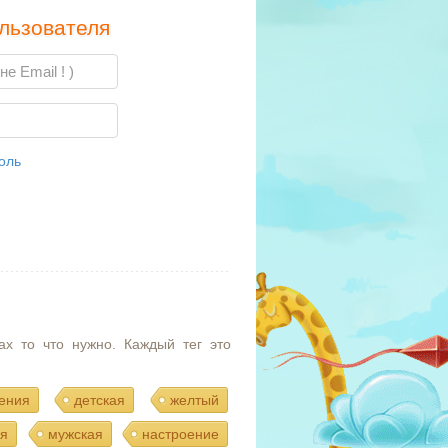
льзователя
оль
ах то что нужно. Каждый тег это
ения
детская
желтый
я
мужская
настроение