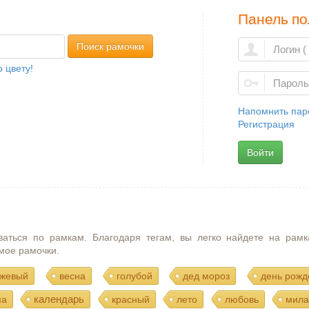
Панель по
Поиск рамочки
 цвету!
Напомнить пар
Регистрация
Войти
ваться по рамкам. Благодаря тегам, вы легко найдете на рамк
мое рамочки.
жевый
весна
голубой
дед мороз
день рожд
календарь
ма
красный
лето
любовь
мила