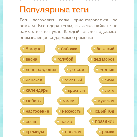
Популярные теги
Теги позволяют легко ориентироваться по
рамкам. Благодаря тегам, вы легко найдете на
рамках то что нужно. Каждый тег это подсказка,
описывающая содержимое рамочки.
8 марта
бабочки
бежевый
весна
голубой
дед мороз
день рождения
детская
желтый
женская
зеленый
зима
календарь
красный
лето
любовь
милая
мужская
новый год
настроение
нежность
праздник
осень
пасха
премиум
простая
рамка