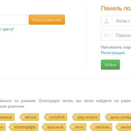
Панель по
Поиск рамочки
 цвету!
Напомнить пар
Регистрация
Войти
ваться по рамкам. Благодаря тегам, вы легко найдете на рамк
мое рамочки.
жевый
весна
голубой
дед мороз
день рожд
календарь
ма
красный
лето
любовь
мила