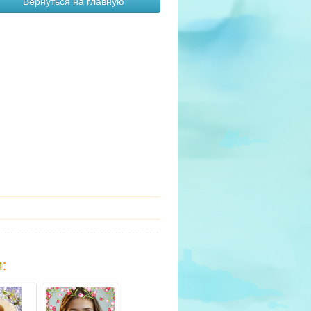
Вернуться на главную
и
: