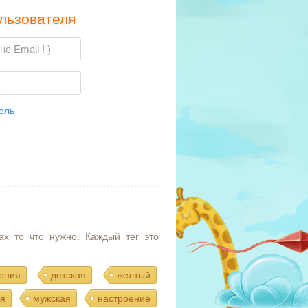
льзователя
оль
ах то что нужно. Каждый тег это
ения
детская
желтый
я
мужская
настроение