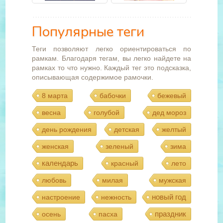
Популярные теги
Теги позволяют легко ориентироваться по
рамкам. Благодаря тегам, вы легко найдете на
рамках то что нужно. Каждый тег это подсказка,
описывающая содержимое рамочки.
8 марта
бабочки
бежевый
весна
голубой
дед мороз
день рождения
детская
желтый
женская
зеленый
зима
календарь
красный
лето
любовь
милая
мужская
новый год
настроение
нежность
праздник
осень
пасха