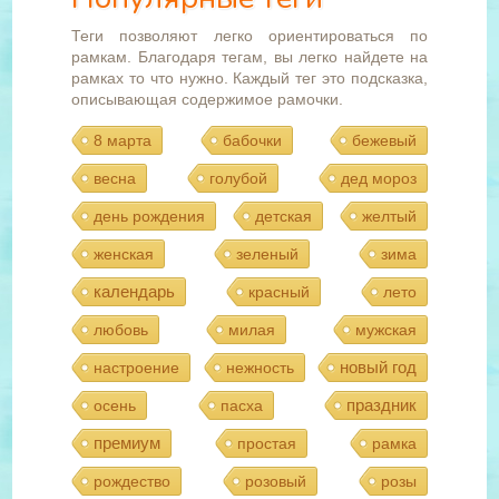
Теги позволяют легко ориентироваться по
рамкам. Благодаря тегам, вы легко найдете на
рамках то что нужно. Каждый тег это подсказка,
описывающая содержимое рамочки.
8 марта
бабочки
бежевый
весна
голубой
дед мороз
день рождения
детская
желтый
женская
зеленый
зима
календарь
красный
лето
любовь
милая
мужская
новый год
настроение
нежность
праздник
осень
пасха
премиум
простая
рамка
рождество
розовый
розы