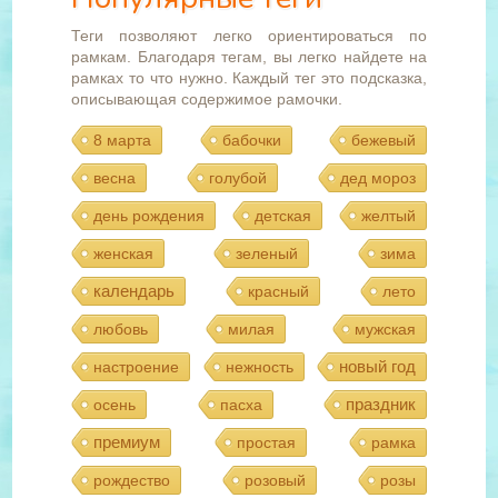
Теги позволяют легко ориентироваться по
рамкам. Благодаря тегам, вы легко найдете на
рамках то что нужно. Каждый тег это подсказка,
описывающая содержимое рамочки.
8 марта
бабочки
бежевый
весна
голубой
дед мороз
день рождения
детская
желтый
женская
зеленый
зима
календарь
красный
лето
любовь
милая
мужская
новый год
настроение
нежность
праздник
осень
пасха
премиум
простая
рамка
рождество
розовый
розы