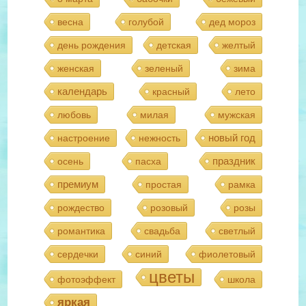
весна
голубой
дед мороз
день рождения
детская
желтый
женская
зеленый
зима
календарь
красный
лето
любовь
милая
мужская
новый год
настроение
нежность
праздник
осень
пасха
премиум
простая
рамка
рождество
розовый
розы
романтика
свадьба
светлый
сердечки
синий
фиолетовый
цветы
фотоэффект
школа
яркая