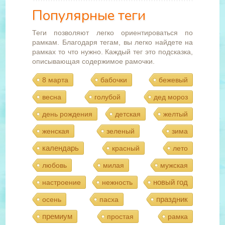
Популярные теги
Теги позволяют легко ориентироваться по
рамкам. Благодаря тегам, вы легко найдете на
рамках то что нужно. Каждый тег это подсказка,
описывающая содержимое рамочки.
8 марта
бабочки
бежевый
весна
голубой
дед мороз
день рождения
детская
желтый
женская
зеленый
зима
календарь
красный
лето
любовь
милая
мужская
новый год
настроение
нежность
праздник
осень
пасха
премиум
простая
рамка