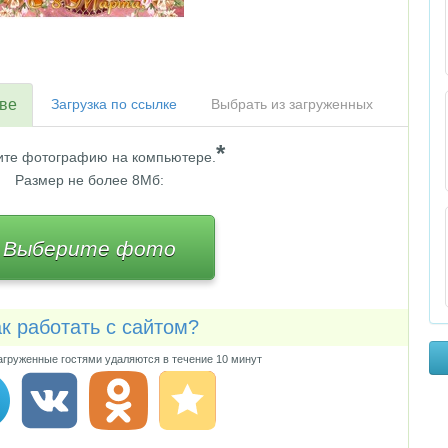
тве
Загрузка по ссылке
Выбрать из загруженных
*
те фотографию на компьютере.
Размер не более 8Мб:
Выберите фото
к работать с сайтом?
груженные гостями удаляются в течение 10 минут