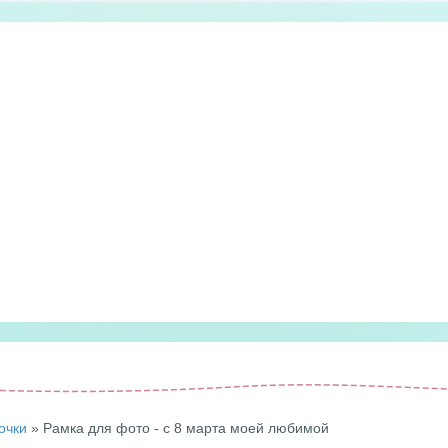
очки
» Рамка для фото - с 8 марта моей любимой