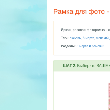
Рамка для фото -
Яркая, розовая фоторамка -
Теги:
любовь
,
8 марта
,
женский 
Разделы:
8 марта и рамочки
ШАГ 2
: Выберите ВАШЕ Ф