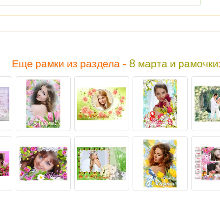
Еще рамки из раздела -
8 марта и рамочки