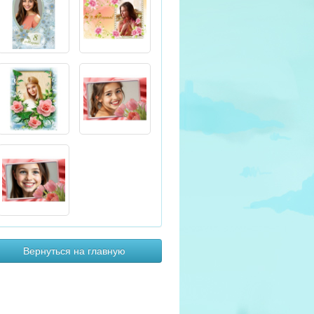
Вернуться на главную