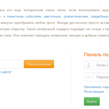
ать его еще интересным очень легко, если использовать кра
–
к памятным событиям
,
цветочные
,
романтические
,
свадебные
минуты преобразить любое фото. Иногда достаточно просто встави
ятную открытку. Такой необычный подарок подойдет не только к пр
чи слов. Она поможет передать искренние эмоции и добрые пожел
Панель по
Поиск рамочки
 цвету!
Напомнить пар
Регистрация
Войти