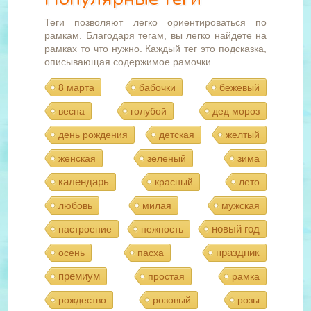
Теги позволяют легко ориентироваться по
рамкам. Благодаря тегам, вы легко найдете на
рамках то что нужно. Каждый тег это подсказка,
описывающая содержимое рамочки.
8 марта
бабочки
бежевый
весна
голубой
дед мороз
день рождения
детская
желтый
женская
зеленый
зима
календарь
красный
лето
любовь
милая
мужская
новый год
настроение
нежность
праздник
осень
пасха
премиум
простая
рамка
рождество
розовый
розы