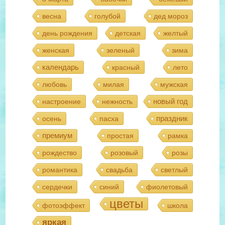
весна
голубой
дед мороз
день рождения
детская
желтый
женская
зеленый
зима
календарь
красный
лето
любовь
милая
мужская
новый год
настроение
нежность
праздник
осень
пасха
премиум
простая
рамка
рождество
розовый
розы
романтика
свадьба
светлый
сердечки
синий
фиолетовый
цветы
фотоэффект
школа
яркая