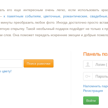
ать его еще интересным очень легко, если использовать кра
–
к памятным событиям
,
цветочные
,
романтические
,
свадебные
минуты преобразить любое фото. Иногда достаточно просто встави
ятную открытку. Такой необычный подарок подойдет не только к пр
чи слов. Она поможет передать искренние эмоции и добрые пожел
Панель по
Поиск рамочки
 цвету!
Напомнить пар
Регистрация
Войти