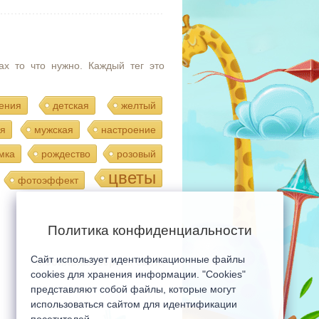
ах то что нужно. Каждый тег это
ения
детская
желтый
я
мужская
настроение
мка
рождество
розовый
цветы
фотоэффект
Политика конфиденциальности
Сайт использует идентификационные файлы
Мобильная версия сайта
cookies для хранения информации. "Cookies"
представляют собой файлы, которые могут
использоваться сайтом для идентификации