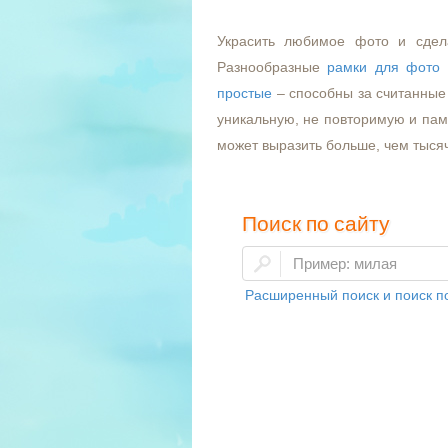
Украсить любимое фото и сдел
Разнообразные
рамки для фото
простые
– способны за считанные 
уникальную, не повторимую и пам
может выразить больше, чем тыся
Поиск по сайту
Расширенный поиск и поиск по