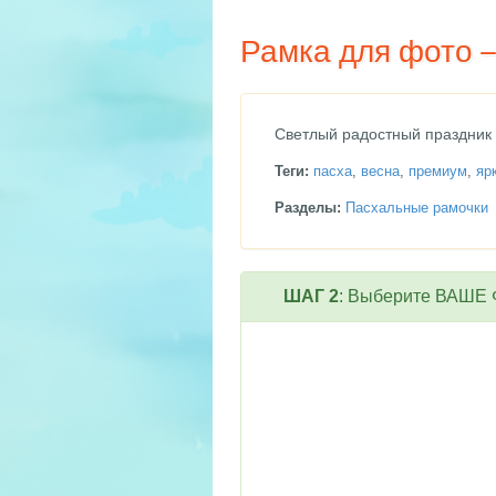
Рамка для фото 
Светлый радостный праздник 
Теги:
пасха
,
весна
,
премиум
,
яр
Разделы:
Пасхальные рамочки
ШАГ 2
: Выберите ВАШЕ Ф