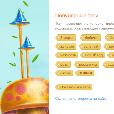
Популярные теги
Теги позволяют легко ориентиро
подсказка, описывающая содержи
8 марта
бабочки
бе
женская
зеленый
зи
новый год
нежность
розы
романтика
сва
яркая
школа
Показать все теги
Статьи по категориям на сайте