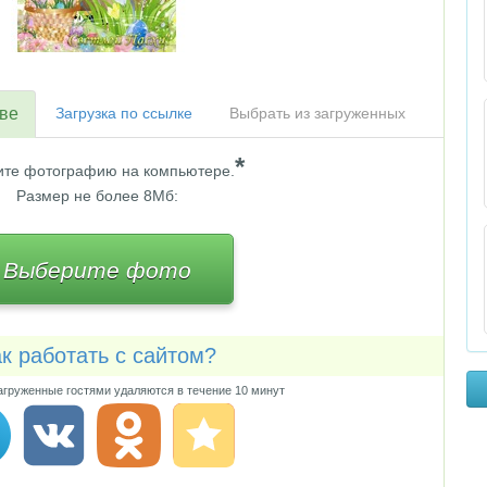
тве
Загрузка по ссылке
Выбрать из загруженных
*
те фотографию на компьютере.
Размер не более 8Мб:
Выберите фото
к работать с сайтом?
груженные гостями удаляются в течение 10 минут