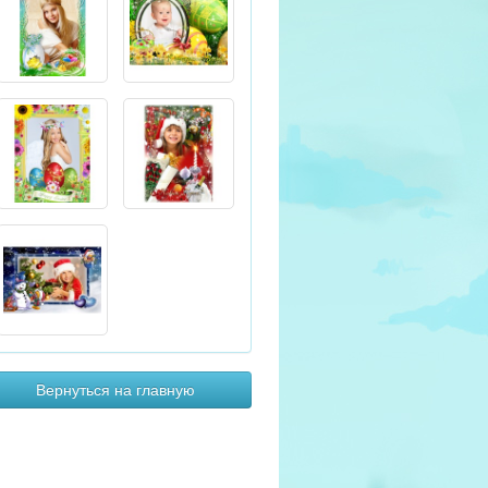
Вернуться на главную