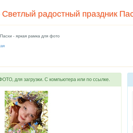
– Светлый радостный праздник Па
Пасхи - яркая рамка для фото
кая
ОТО, для загрузки. С компьютера или по ссылке.