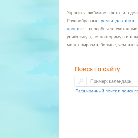
Украсить любимое фото и сдел
Разнообразные
рамки для фото
простые
– способны за считанные 
уникальную, не повторимую и пам
может выразить больше, чем тыся
Поиск по сайту
Расширенный поиск и поиск по