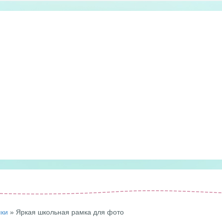
ки
» Яркая школьная рамка для фото