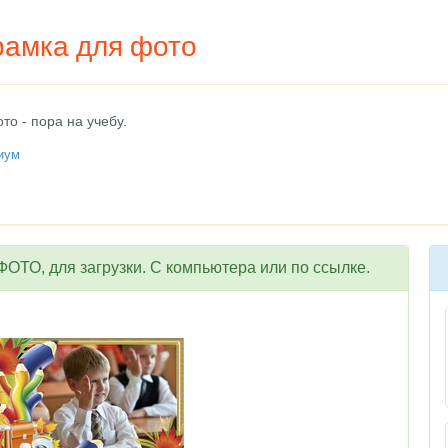
рамка для фото
о - пора на учебу.
иум
ОТО, для загрузки. С компьютера или по ссылке.