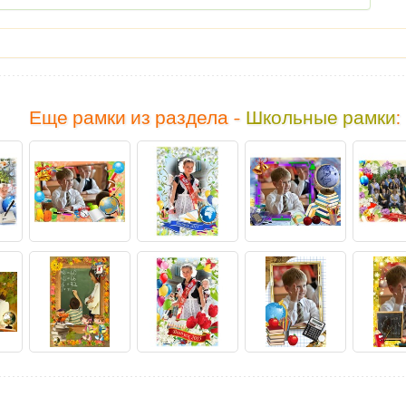
Еще рамки из раздела -
Школьные рамки
: