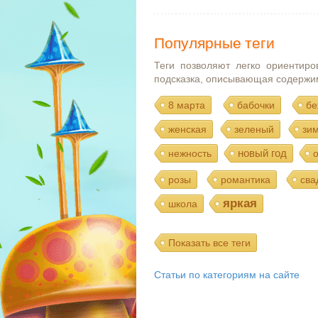
Популярные теги
Теги позволяют легко ориентиро
подсказка, описывающая содержи
8 марта
бабочки
бе
женская
зеленый
зи
новый год
нежность
розы
романтика
сва
яркая
школа
Показать все теги
Статьи по категориям на сайте