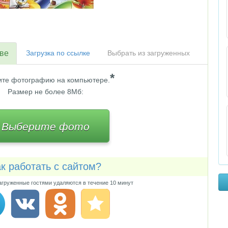
тве
Загрузка по ссылке
Выбрать из загруженных
*
те фотографию на компьютере.
Размер не более 8Мб:
Выберите фото
к работать с сайтом?
груженные гостями удаляются в течение 10 минут