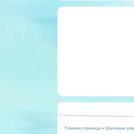
Главная страница
»
Школьные рам