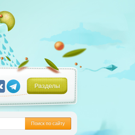
Разделы
Поиск по сайту