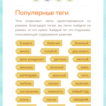
Популярные теги
Теги позволяют легко ориентироваться по
рамкам. Благодаря тегам, вы легко найдете на
рамках то что нужно. Каждый тег это подсказка,
описывающая содержимое рамочки.
8 марта
бабочки
бежевый
весна
голубой
дед мороз
день рождения
детская
желтый
женская
зеленый
зима
календарь
красный
лето
любовь
милая
мужская
новый год
настроение
нежность
праздник
осень
пасха