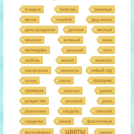
8 марта
бабочки
бежевый
весна
голубой
дед мороз
день рождения
детская
желтый
женская
зеленый
зима
календарь
красный
лето
любовь
милая
мужская
новый год
настроение
нежность
праздник
осень
пасха
премиум
простая
рамка
рождество
розовый
розы
романтика
свадьба
светлый
сердечки
синий
фиолетовый
цветы
фотоэффект
школа