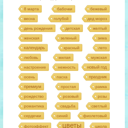
8 марта
бабочки
бежевый
весна
голубой
дед мороз
день рождения
детская
желтый
женская
зеленый
зима
календарь
красный
лето
любовь
милая
мужская
новый год
настроение
нежность
праздник
осень
пасха
премиум
простая
рамка
рождество
розовый
розы
романтика
свадьба
светлый
сердечки
синий
фиолетовый
цветы
фотоэффект
школа