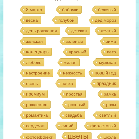
8 марта
бабочки
бежевый
весна
голубой
дед мороз
день рождения
детская
желтый
женская
зеленый
зима
календарь
красный
лето
любовь
милая
мужская
новый год
настроение
нежность
праздник
осень
пасха
премиум
простая
рамка
рождество
розовый
розы
романтика
свадьба
светлый
сердечки
синий
фиолетовый
цветы
фотоэффект
школа