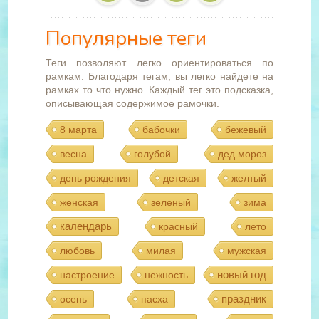
Популярные теги
Теги позволяют легко ориентироваться по
рамкам. Благодаря тегам, вы легко найдете на
рамках то что нужно. Каждый тег это подсказка,
описывающая содержимое рамочки.
8 марта
бабочки
бежевый
весна
голубой
дед мороз
день рождения
детская
желтый
женская
зеленый
зима
календарь
красный
лето
любовь
милая
мужская
новый год
настроение
нежность
праздник
осень
пасха