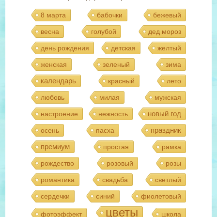
8 марта
бабочки
бежевый
весна
голубой
дед мороз
день рождения
детская
желтый
женская
зеленый
зима
календарь
красный
лето
любовь
милая
мужская
новый год
настроение
нежность
праздник
осень
пасха
премиум
простая
рамка
рождество
розовый
розы
романтика
свадьба
светлый
сердечки
синий
фиолетовый
цветы
фотоэффект
школа