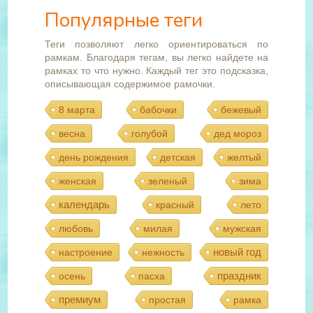
Популярные теги
Теги позволяют легко ориентироваться по
рамкам. Благодаря тегам, вы легко найдете на
рамках то что нужно. Каждый тег это подсказка,
описывающая содержимое рамочки.
8 марта
бабочки
бежевый
весна
голубой
дед мороз
день рождения
детская
желтый
женская
зеленый
зима
календарь
красный
лето
любовь
милая
мужская
новый год
настроение
нежность
праздник
осень
пасха
премиум
простая
рамка