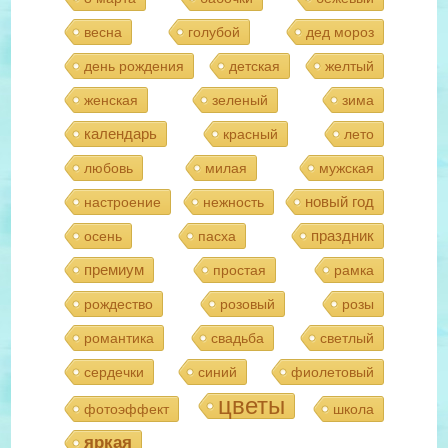
весна
голубой
дед мороз
день рождения
детская
желтый
женская
зеленый
зима
календарь
красный
лето
любовь
милая
мужская
новый год
настроение
нежность
праздник
осень
пасха
премиум
простая
рамка
рождество
розовый
розы
романтика
свадьба
светлый
сердечки
синий
фиолетовый
цветы
фотоэффект
школа
яркая