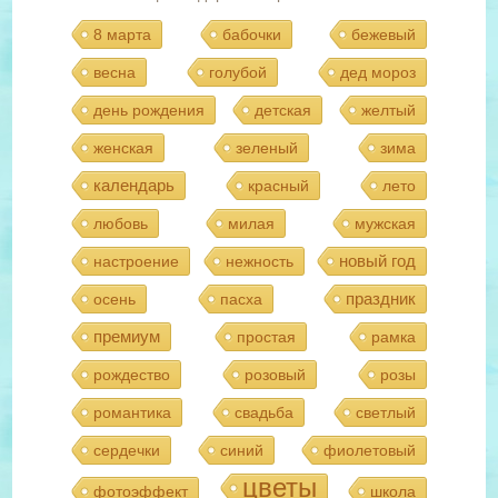
8 марта
бабочки
бежевый
весна
голубой
дед мороз
день рождения
детская
желтый
женская
зеленый
зима
календарь
красный
лето
любовь
милая
мужская
новый год
настроение
нежность
праздник
осень
пасха
премиум
простая
рамка
рождество
розовый
розы
романтика
свадьба
светлый
сердечки
синий
фиолетовый
цветы
фотоэффект
школа