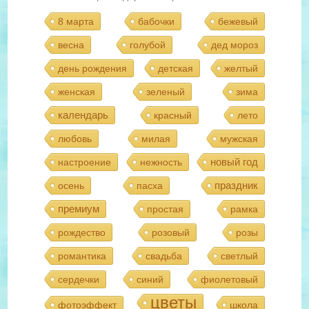
8 марта
бабочки
бежевый
весна
голубой
дед мороз
день рождения
детская
желтый
женская
зеленый
зима
календарь
красный
лето
любовь
милая
мужская
новый год
настроение
нежность
праздник
осень
пасха
премиум
простая
рамка
рождество
розовый
розы
романтика
свадьба
светлый
сердечки
синий
фиолетовый
цветы
фотоэффект
школа