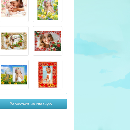
Вернуться на главную