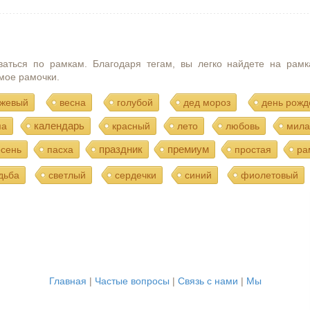
ваться по рамкам. Благодаря тегам, вы легко найдете на рамк
мое рамочки.
жевый
весна
голубой
дед мороз
день рожд
календарь
ма
красный
лето
любовь
мила
праздник
премиум
осень
пасха
простая
ра
дьба
светлый
сердечки
синий
фиолетовый
Главная
|
Частые вопросы
|
Связь с нами
|
Мы