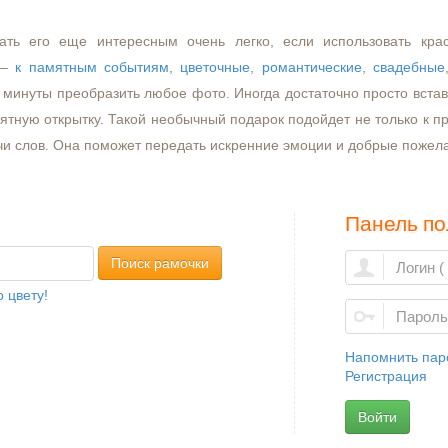
ать его еще интересным очень легко, если использовать кра
–
к памятным событиям
,
цветочные
,
романтические
,
свадебные
минуты преобразить любое фото. Иногда достаточно просто встави
ятную открытку. Такой необычный подарок подойдет не только к пр
чи слов. Она поможет передать искренние эмоции и добрые пожел
Панель по
Поиск рамочки
 цвету!
Напомнить пар
Регистрация
Войти