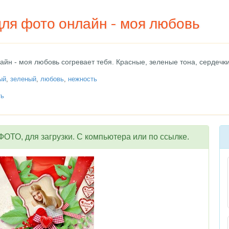
для фото онлайн - моя любовь
йн - моя любовь согревает тебя. Красные, зеленые тона, сердечки
ый
,
зеленый
,
любовь
,
нежность
ть
ОТО, для загрузки. С компьютера или по ссылке.