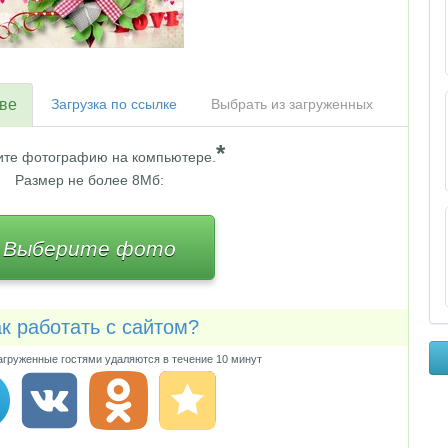
тве
Загрузка по ссылке
Выбрать из загруженных
*
те фотографию на компьютере.
Размер не более 8Мб:
Выберите фото
к работать с сайтом?
груженные гостями удаляются в течение 10 минут