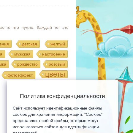
ах то что нужно. Каждый тег это
ения
детская
желтый
я
мужская
настроение
мка
рождество
розовый
цветы
фотоэффект
Политика конфиденциальности
Сайт использует идентификационные файлы
Мобильная версия сайта
cookies для хранения информации. "Cookies"
представляют собой файлы, которые могут
использоваться сайтом для идентификации