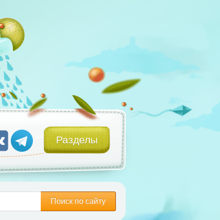
Разделы
Поиск по сайту