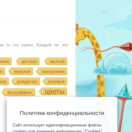
ах то что нужно. Каждый тег это
ения
детская
желтый
я
мужская
настроение
мка
рождество
розовый
цветы
фотоэффект
Политика конфиденциальности
Сайт использует идентификационные файлы
Мобильная версия сайта
cookies для хранения информации. "Cookies"