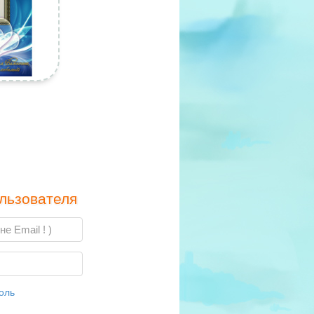
льзователя
оль