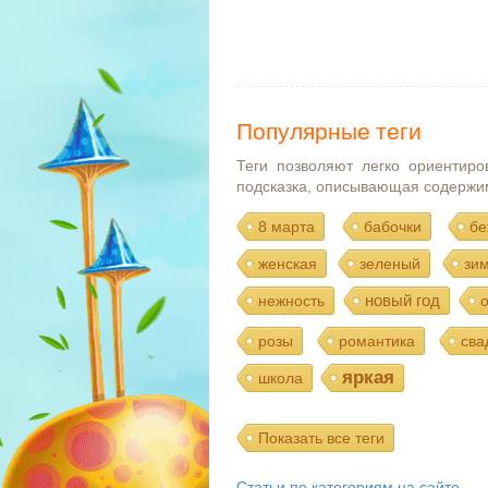
Популярные теги
Теги позволяют легко ориентиро
подсказка, описывающая содержи
8 марта
бабочки
бе
женская
зеленый
зи
новый год
нежность
розы
романтика
сва
яркая
школа
Показать все теги
Статьи по категориям на сайте