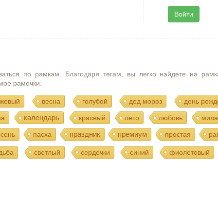
Войти
ваться по рамкам. Благодаря тегам, вы легко найдете на рамк
мое рамочки.
жевый
весна
голубой
дед мороз
день рожд
календарь
ма
красный
лето
любовь
мила
праздник
премиум
осень
пасха
простая
ра
дьба
светлый
сердечки
синий
фиолетовый