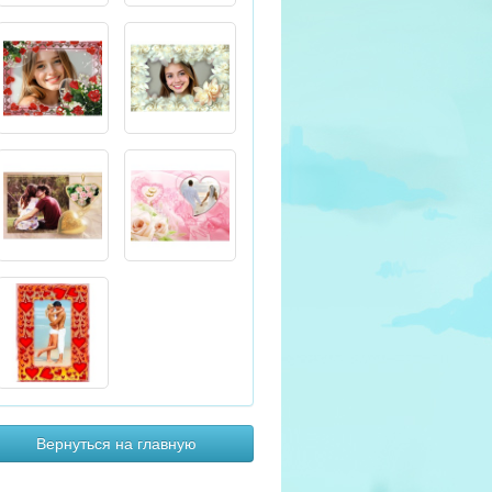
Вернуться на главную