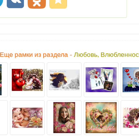
Еще рамки из раздела -
Любовь, Влюбленнос