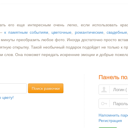
ать его еще интересным очень легко, если использовать кра
–
к памятным событиям
,
цветочные
,
романтические
,
свадебные
минуты преобразить любое фото. Иногда достаточно просто встави
ятную открытку. Такой необычный подарок подойдет не только к пр
чи слов. Она поможет передать искренние эмоции и добрые пожел
Панель по
Поиск рамочки
 цвету!
Напомнить пар
Регистрация