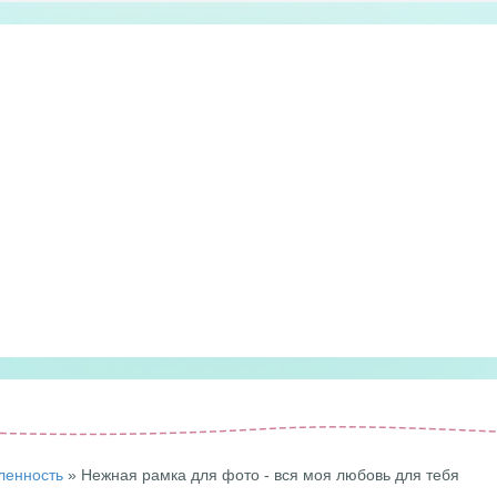
ленность
» Нежная рамка для фото - вся моя любовь для тебя