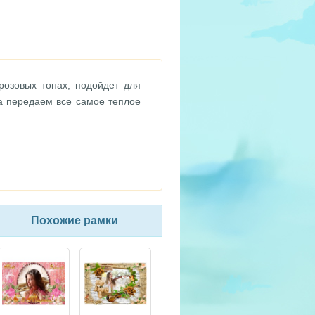
озовых тонах, подойдет для
а передаем все самое теплое
Похожие рамки