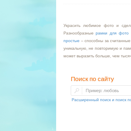
Украсить любимое фото и сдел
Разнообразные
рамки для фото
простые
– способны за считанные 
уникальную, не повторимую и пам
может выразить больше, чем тыся
Поиск по сайту
Расширенный поиск и поиск по