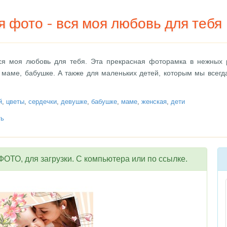
 фото - вся моя любовь для тебя
ся моя любовь для тебя. Эта прекрасная фоторамка в нежных р
маме, бабушке. А также для маленьких детей, которым мы всегд
й
,
цветы
,
сердечки
,
девушке
,
бабушке
,
маме
,
женская
,
дети
ть
ОТО, для загрузки. С компьютера или по ссылке.